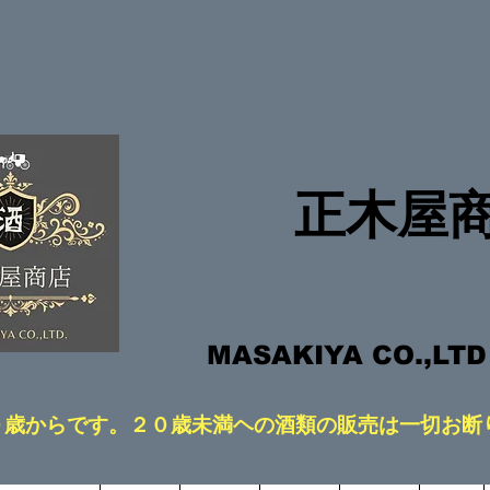
​正木屋
​MASAKIYA CO.,LT
２０歳からです。２０歳未満ヘの酒類の販売は一切お断