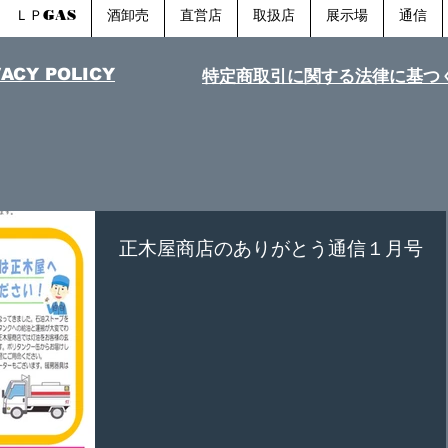
ＬＰGAS
酒卸売
直営店
取扱店
展示場
通信
VACY POLICY
特定商取引に関する法律​に基つ
正木屋商店のありがとう通信１月号