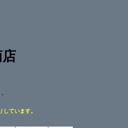
商店
D．
ログイン
りしています。