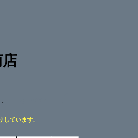
商店
D．
ログイン
りしています。