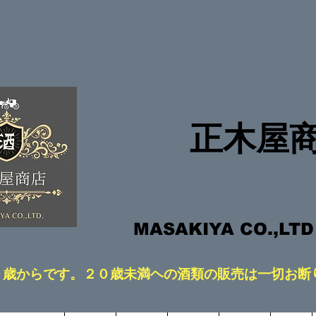
​正木屋
​MASAKIYA CO.,LT
２０歳からです。２０歳未満ヘの酒類の販売は一切お断