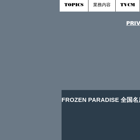
TOPICS
業務内容
TVCM
​PRI
FROZEN PARADISE 全