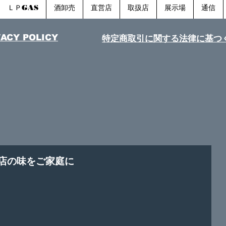
ＬＰGAS
酒卸売
直営店
取扱店
展示場
通信
VACY POLICY
特定商取引に関する法律​に基つ
国名店の味をご家庭に