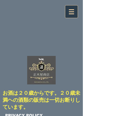
​お酒は２０歳からです。２０歳未
満ヘの酒類の販売は一切お断りし
ています。
​PRIVACY POLICY