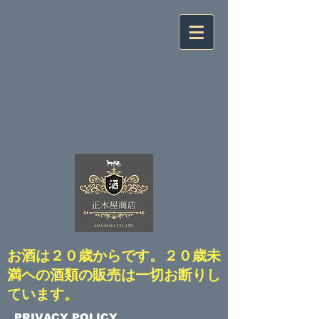
​お酒は２０歳からです。２０歳未
満ヘの酒類の販売は一切お断りし
ています。
​PRIVACY POLICY