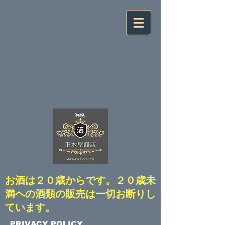
​お酒は２０歳からです。２０歳未
満ヘの酒類の販売は一切お断りし
ています。
​PRIVACY POLICY