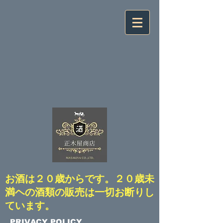
​お酒は２０歳からです。２０歳未
満ヘの酒類の販売は一切お断りし
ています。
​PRIVACY POLICY