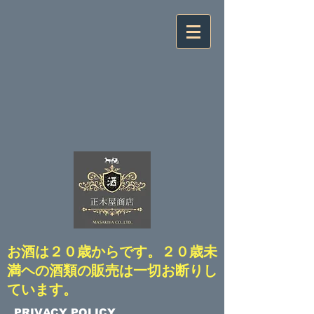
​お酒は２０歳からです。２０歳未
満ヘの酒類の販売は一切お断りし
ています。
​PRIVACY POLICY