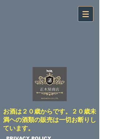
​お酒は２０歳からです。２０歳未
満ヘの酒類の販売は一切お断りし
ています。
​PRIVACY POLICY