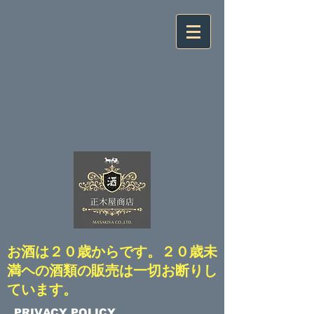
​お酒は２０歳からです。２０歳未
満ヘの酒類の販売は一切お断りし
ています。
​PRIVACY POLICY