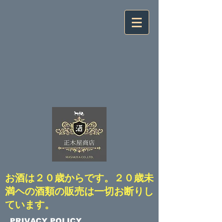
​お酒は２０歳からです。２０歳未
満ヘの酒類の販売は一切お断りし
ています。
​PRIVACY POLICY