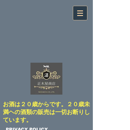
​お酒は２０歳からです。２０歳未
満ヘの酒類の販売は一切お断りし
ています。
​PRIVACY POLICY