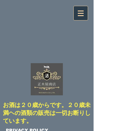
​お酒は２０歳からです。２０歳未
満ヘの酒類の販売は一切お断りし
ています。
​PRIVACY POLICY