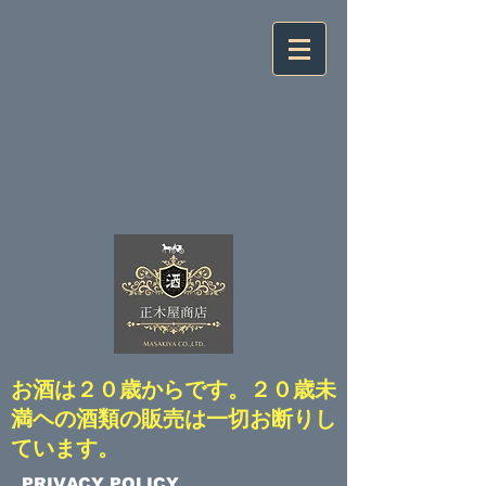
​お酒は２０歳からです。２０歳未
満ヘの酒類の販売は一切お断りし
ています。
​PRIVACY POLICY