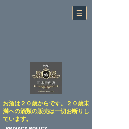
​お酒は２０歳からです。２０歳未
満ヘの酒類の販売は一切お断りし
ています。
​PRIVACY POLICY