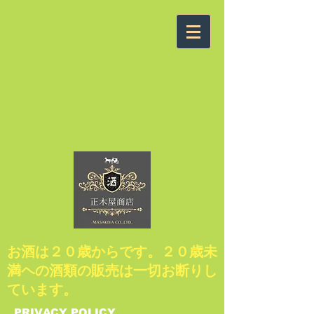
​お酒は２０歳からです。２０歳未
満ヘの酒類の販売は一切お断りし
ています。
​PRIVACY POLICY