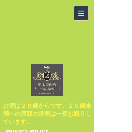
​お酒は２０歳からです。２０歳未
満ヘの酒類の販売は一切お断りし
ています。
​PRIVACY POLICY