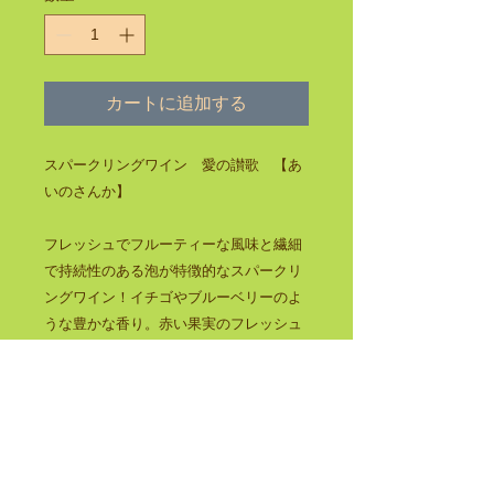
カートに追加する
スパークリングワイン 愛の讃歌 【あ
いのさんか】
フレッシュでフルーティーな風味と繊細
で持続性のある泡が特徴的なスパークリ
ングワイン！イチゴやブルーベリーのよ
うな豊かな香り。赤い果実のフレッシュ
な味わいが楽しめます。 ロゼワイン特有
のフレッシュな味わい、いきいきとした
酸味がバランスよく、色、香り、味わ
い、どれをとっても華やかで、チャーミ
ングなロゼワイン。 色だけをバラ色にす
るのなら、赤ワインと白ワインをブレン